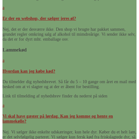
a
Er der en webshop, der sælger jeres øl?
Nej, det er der desværre ikke. Den shop vi brugte har pakket sammen,
grundet regler omkring salg af alkohol til mimdreårige. Vi sender ikke selv,
da det er for dyrt mht. emballage osv.
Lammekød
a
Hvordan kan jeg købe kød?
Du tilmelder dig nyhedsbrevet. Så får du 5 – 10 gange om året en mail med
besked om at vi slagter og at der er åbent for bestilling.
Link til tilmelding af nyhedsbrev finder du nederst på siden
a
Vi skal have gæster på lørdag. Kan jeg komme og hente en
lammekølle?
Nej. Vi sælger ikke enkelte udskæringer, kun hele dyr. Køber du et helt lam,
er det selvfølgelig parteret. Vi sælger kun fersk kød fra friskslagtede dyr, så