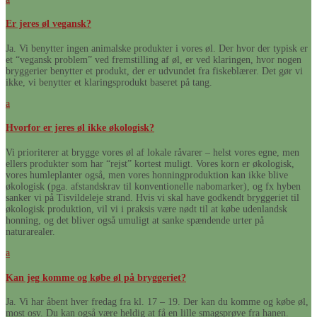
Er jeres øl vegansk?
Ja. Vi benytter ingen animalske produkter i vores øl. Der hvor der typisk er
et “vegansk problem” ved fremstilling af øl, er ved klaringen, hvor nogen
bryggerier benytter et produkt, der er udvundet fra fiskeblærer. Det gør vi
ikke, vi benytter et klaringsprodukt baseret på tang.
a
Hvorfor er jeres øl ikke økologisk?
Vi prioriterer at brygge vores øl af lokale råvarer – helst vores egne, men
ellers produkter som har “rejst” kortest muligt. Vores korn er økologisk,
vores humleplanter også, men vores honningproduktion kan ikke blive
økologisk (pga. afstandskrav til konventionelle nabomarker), og fx hyben
sanker vi på Tisvildeleje strand. Hvis vi skal have godkendt bryggeriet til
økologisk produktion, vil vi i praksis være nødt til at købe udenlandsk
honning, og det bliver også umuligt at sanke spændende urter på
naturarealer.
a
Kan jeg komme og købe øl på bryggeriet?
Ja. Vi har åbent hver fredag fra kl. 17 – 19. Der kan du komme og købe øl,
most osv. Du kan også være heldig at få en lille smagsprøve fra hanen.