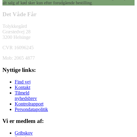
alt salg af kød sker kun efter forudgående bestilling.
Det Våde Får
Tolykkegård
Græstedvej 28
3200 Helsinge
CVR 16096245
Mob: 2065 4877
Nyttige links:
Find vej
Kontakt
Tilmeld
nyhedsbrev
Kontrolrapport
Persondatapolitik
Vi er medlem af:
Gribskov