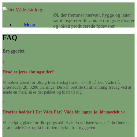
Gå
til
Øl, der fremmer nærvær, hygge og latter
indhold
samt inspirerer til samtale om gode råvarer
Menu
og lokalt producerede fødevarer.
FAQ
Bryggeriet
a
Hvad er jeres åbningstider?
Vi holder åbent for ølsalg hver fredag fra kl. 17-19 på Det Våde Får,
Græstedvej 28, 3200 Helsinge. Du kan bestille til afhentning fredag ved at
sende en mail, så er det pakket og klart til dig.
a
Hvorfor hedder I Det Våde Får? Våde får lugter jo lidt specielt :-/
Vi er rigtig glade for dit spørgsmål. Hvis du vil have svar, må du finde ud
af at møde Fåret og få historien direkte fra bryggeren.
a