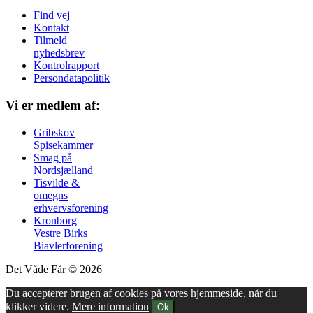
Find vej
Kontakt
Tilmeld
nyhedsbrev
Kontrolrapport
Persondatapolitik
Vi er medlem af:
Gribskov
Spisekammer
Smag på
Nordsjælland
Tisvilde &
omegns
erhvervsforening
Kronborg
Vestre Birks
Biavlerforening
Det Våde Får © 2026
Du accepterer brugen af cookies på vores hjemmeside, når du
klikker videre.
Mere information
Ok