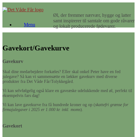
Gå
til
Øl, der fremmer nærvær, hygge og latter
indhold
samt inspirerer til samtale om gode råvarer
Menu
og lokalt producerede fødevarer.
Gavekort/Gavekurve
Gavekurv
Skal dine medarbejdere forkæles? Eller skal onkel Peter have en fed
julegave? Så kan vi sammensætte en lækker gavekurv med diverse
produkter fra Det Våde Får/Tolykkegård.
Vi kan selvfølgelig også klare en gaveæske udelukkende med øl, perfekt til
eksempelvis fars dag!
Vi kan lave gavekurve fra få hundrede kroner og op (
skattefri grænse for
firmajulegaver i 2025 er 1.000 kr. inkl. moms
).
Gavekort