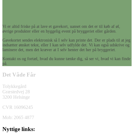
Vi er altid friske på at lave et gavekort, uanset om det er til køb af øl,
øvrige produkter eller en hyggelig event på bryggeriet eller gården.
Gavekortet sendes elektronisk så I selv kan printe det. Der er plads til at jeg
indsætter ønsket tekst, eller I kan selv udfylde det. Vi kan også udskrive og
laminere det, men det kræver at I selv henter det her på bryggeriet.
Kontakt os og fortæl, hvad du kunne tænke dig, så ser vi, hvad vi kan finde
på.
Det Våde Får
Tolykkegård
Græstedvej 28
3200 Helsinge
CVR 16096245
Mob: 2065 4877
Nyttige links: