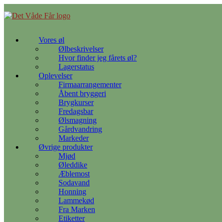
Gå
til
indhold
Vores øl
Ølbeskrivelser
Hvor finder jeg fårets øl?
Lagerstatus
Oplevelser
Firmaarrangementer
Åbent bryggeri
Brygkurser
Fredagsbar
Ølsmagning
Gårdvandring
Markeder
Øvrige produkter
Mjød
Øleddike
Æblemost
Sodavand
Honning
Lammekød
Fra Marken
Etiketter