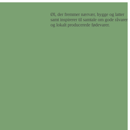
Øl, der fremmer nærvær, hygge og latter
samt inspirerer til samtale om gode råvarer
og lokalt producerede fødevarer.