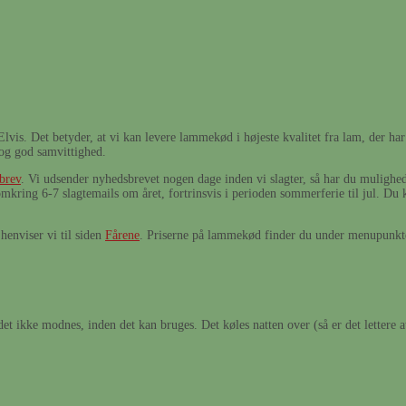
s. Det betyder, at vi kan levere lammekød i højeste kvalitet fra lam, der har
og god samvittighed.
brev
. Vi udsender nyhedsbrevet nogen dage inden vi slagter, så har du mulighed 
omkring 6-7 slagtemails om året, fortrinsvis i perioden sommerferie til jul. D
enviser vi til siden
Fårene
. Priserne på lammekød finder du under menupunk
t ikke modnes, inden det kan bruges. Det køles natten over (så er det lettere a