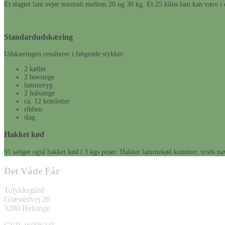
Et slagtet lam vejer normalt mellem 20 og 30 kg. Et 25 kilos lam kan være i e
Standardudskæring
Udskæringen resulterer i følgende stykker:
2 køller
2 bovstege
lammeryg
2 halsstege
ca. 12 koteletter
ribben
slag
Hakket kød
Vi sælger også hakket kød i 3 kgs poser. Hakket lammekød kommer, trods navnet
Det Våde Får
Tolykkegård
Græstedvej 28
3200 Helsinge