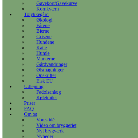
Gavekort/Gavekurve
Kornkværn
Tolykkegård
Økologi
Fårene
Bierne
Grisene
Hundene
Katte
Humle
Markerne
Gårdvandringer
Ølsmagninger
Opskrifter
Elsk EU
Udlejning
Fadølsanlæg
Køletrailer
Priser
FAQ
Om os
Vores idé
Video om bryggeriet
Nyt brygværk
Nyheder