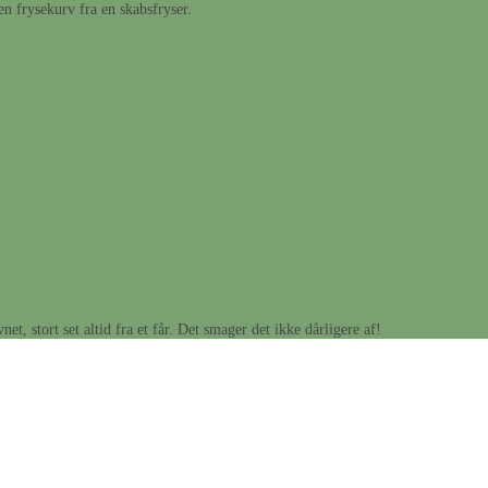
n frysekurv fra en skabsfryser.
, stort set altid fra et får. Det smager det ikke dårligere af!