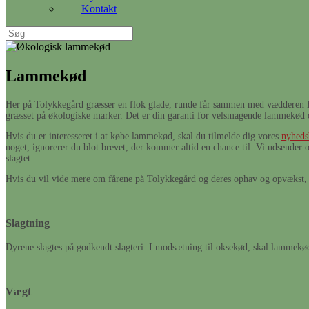
Kontakt
Søg
efter:
Lammekød
Her på Tolykkegård græsser en flok glade, runde får sammen med vædderen Elvi
græsset på økologiske marker. Det er din garanti for velsmagende lammekød 
Hvis du er interesseret i at købe lammekød, skal du tilmelde dig vores
nyheds
noget, ignorerer du blot brevet, der kommer altid en chance til. Vi udsender 
slagtet.
Hvis du vil vide mere om fårene på Tolykkegård og deres ophav og opvækst, h
Slagtning
Dyrene slagtes på godkendt slagteri. I modsætning til oksekød, skal lammekøde
Vægt