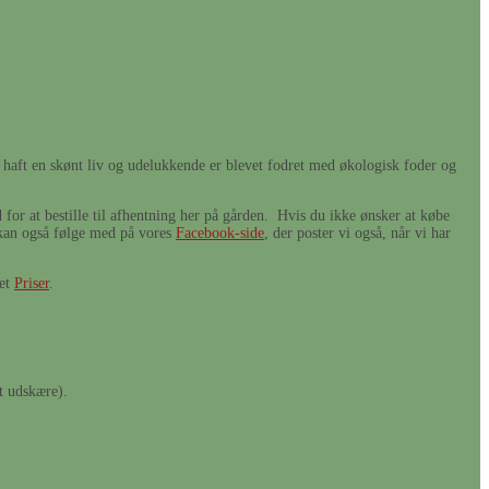
 haft en skønt liv og udelukkende er blevet fodret med økologisk foder og
for at bestille til afhentning her på gården. Hvis du ikke ønsker at købe
u kan også følge med på vores
Facebook-side
, der poster vi også, når vi har
tet
Priser
.
t udskære).