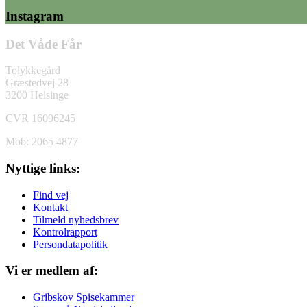
Instagram
Det Våde Får
Tolykkegård
Græstedvej 28
3200 Helsinge
CVR 16096245
Mob: 2065 4877
Nyttige links:
Find vej
Kontakt
Tilmeld nyhedsbrev
Kontrolrapport
Persondatapolitik
Vi er medlem af:
Gribskov Spisekammer