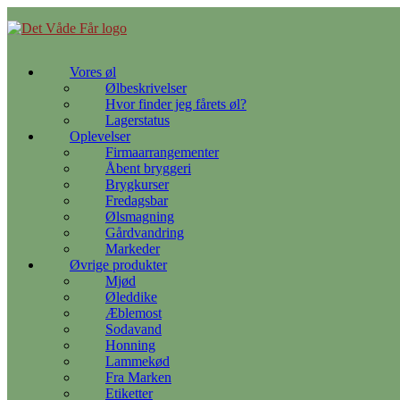
Gå
til
indhold
Vores øl
Ølbeskrivelser
Hvor finder jeg fårets øl?
Lagerstatus
Oplevelser
Firmaarrangementer
Åbent bryggeri
Brygkurser
Fredagsbar
Ølsmagning
Gårdvandring
Markeder
Øvrige produkter
Mjød
Øleddike
Æblemost
Sodavand
Honning
Lammekød
Fra Marken
Etiketter