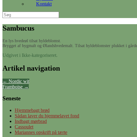
Kontakt
Søg
efter:
Sambucus
En lys hvedeøl tilsat hyldeblomst.
Brygget af bygmalt og Ølandshvedemalt. Tilsat hyldeblomster plukket i gårde
Udgivet i Ikke-kategoriseret.
Artikel navigation
←
Nordic wit
Framboise
→
Seneste
Hjemmebagt brød
Sådan laver du hjemmelavet fond
Indbagt mørbrad
Cassoulet
Mariannes opskrift på tærte