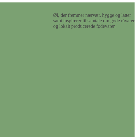
Øl, der fremmer nærvær, hygge og latter
samt inspirerer til samtale om gode råvarer
og lokalt producerede fødevarer.