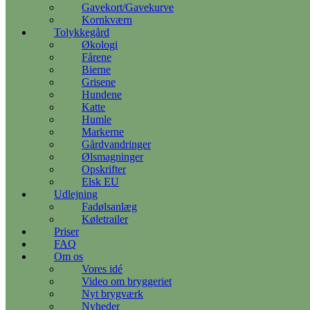
Gavekort/Gavekurve
Kornkværn
Tolykkegård
Økologi
Fårene
Bierne
Grisene
Hundene
Katte
Humle
Markerne
Gårdvandringer
Ølsmagninger
Opskrifter
Elsk EU
Udlejning
Fadølsanlæg
Køletrailer
Priser
FAQ
Om os
Vores idé
Video om bryggeriet
Nyt brygværk
Nyheder