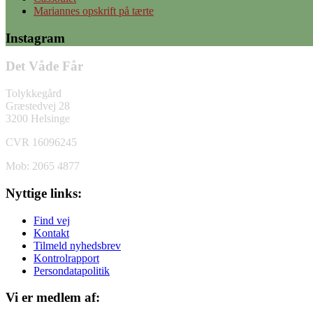
Mariannes opskrift på tærte
Instagram
Det Våde Får
Tolykkegård
Græstedvej 28
3200 Helsinge
CVR 16096245
Mob: 2065 4877
Nyttige links:
Find vej
Kontakt
Tilmeld nyhedsbrev
Kontrolrapport
Persondatapolitik
Vi er medlem af: