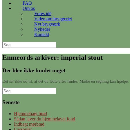
FAQ
Om os
Vores idé
Video om bryggeriet
Nyt brygværk
Nyheder
Kontakt
Søg
efter:
Emneords arkiver:
imperial stout
Der blev ikke fundet noget
Det ser ikke ud til, at det du ledte efter findes. Måske en søgning kan hjælpe.
Søg
efter:
Seneste
Hjemmebagt brød
Sådan laver du hjemmelavet fond
Indbagt mørbrad
Cassoulet