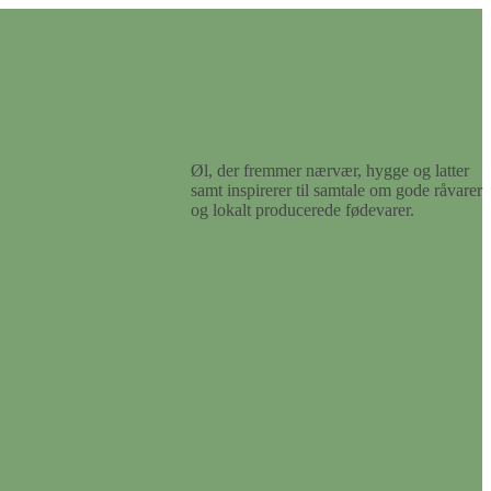
Øl, der fremmer nærvær, hygge og latter
samt inspirerer til samtale om gode råvarer
og lokalt producerede fødevarer.