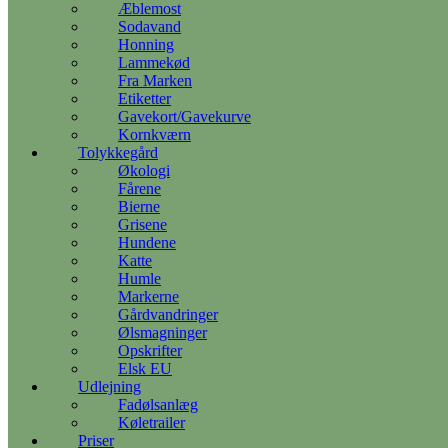
Æblemost
Sodavand
Honning
Lammekød
Fra Marken
Etiketter
Gavekort/Gavekurve
Kornkværn
Tolykkegård
Økologi
Fårene
Bierne
Grisene
Hundene
Katte
Humle
Markerne
Gårdvandringer
Ølsmagninger
Opskrifter
Elsk EU
Udlejning
Fadølsanlæg
Køletrailer
Priser