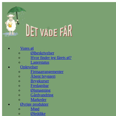
Gå
til
indhold
Vores øl
Ølbeskrivelser
Hvor finder jeg fårets øl?
Lagerstatus
Oplevelser
Firmaarrangementer
Åbent bryggeri
Brygkurser
Fredagsbar
Ølsmagning
Gårdvandring
Markeder
Øvrige produkter
Mjød
Øleddike