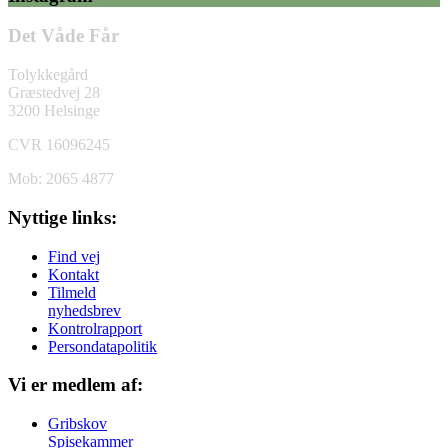
Det Våde Får
Tolykkegård
Græstedvej 28
3200 Helsinge
CVR 16096245
Mob: 2065 4877
Nyttige links:
Find vej
Kontakt
Tilmeld
nyhedsbrev
Kontrolrapport
Persondatapolitik
Vi er medlem af:
Gribskov
Spisekammer