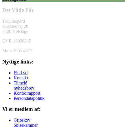
Det Våde Får
Tolykkegård
Græstedvej 28
3200 Helsinge
CVR 16096245
Mob: 2065 4877
Nyttige links:
Find vej
Kontakt
Tilmeld
nyhedsbrev
Kontrolrapport
Persondatapolitik
Vi er medlem af:
Gribskov
Spisekammer