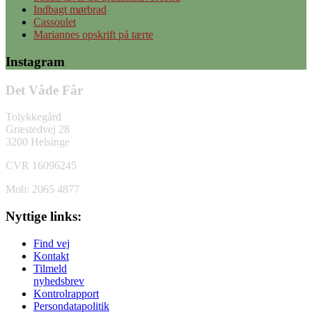
Indbagt mørbrad
Cassoulet
Mariannes opskrift på tærte
Instagram
Det Våde Får
Tolykkegård
Græstedvej 28
3200 Helsinge
CVR 16096245
Mob: 2065 4877
Nyttige links:
Find vej
Kontakt
Tilmeld
nyhedsbrev
Kontrolrapport
Persondatapolitik