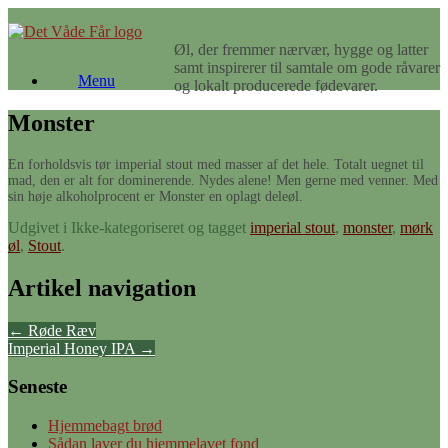
Gå
til
Øl, der fremmer nærvær, hygge og latter
indhold
samt inspirerer til samtale om gode råvarer
Menu
og lokalt producerede fødevarer.
Monster
En forholdsvis tør imperial stout med masser af det hele. Totalt uegnet til
mad, den er alt for dominerende. Nydes alene! Men gerne med venner. Med
sin høje alkoholprocent er Monster en oplagt deleøl.
Udgivet i Ikke-kategoriseret og tagget
imperial stout
,
monster
,
mørk
øl
,
Stout
.
Artikel navigation
←
Røde Ræv
Imperial Honey IPA
→
Seneste
Hjemmebagt brød
Sådan laver du hjemmelavet fond