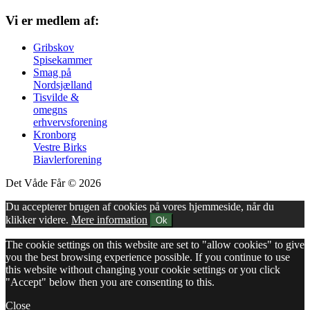
Vi er medlem af:
Gribskov
Spisekammer
Smag på
Nordsjælland
Tisvilde &
omegns
erhvervsforening
Kronborg
Vestre Birks
Biavlerforening
Det Våde Får © 2026
Du accepterer brugen af cookies på vores hjemmeside, når du
klikker videre.
Mere information
Ok
The cookie settings on this website are set to "allow cookies" to give
you the best browsing experience possible. If you continue to use
this website without changing your cookie settings or you click
"Accept" below then you are consenting to this.
Close